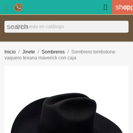
shopp


(0)
search
Inicio
Jinete
Sombreros
Sombrero tombstone
vaquero texana maverick con caja