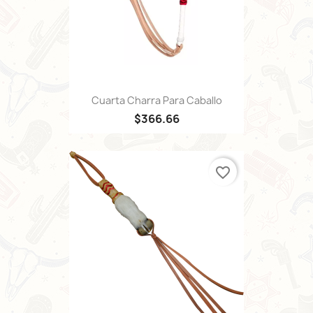
Cuarta Charra Para Caballo
$366.66
favorite_border