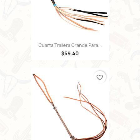
Cuarta Trailera Grande Para...
$59.40
favorite_border