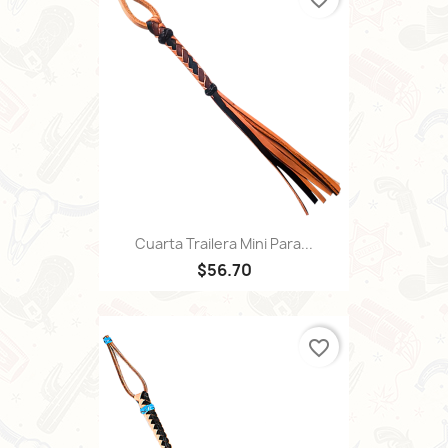
Cuarta Trailera Mini Para...
$56.70
favorite_border