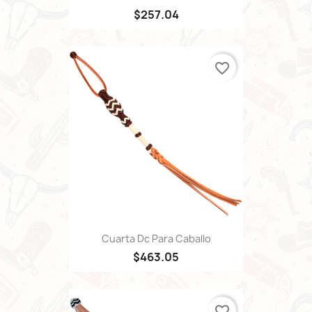
$257.04
favorite_border
Cuarta Dc Para Caballo
$463.05
favorite_border