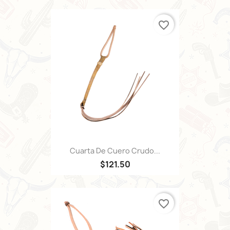
favorite_border
Cuarta De Cuero Crudo...
$121.50
favorite_border