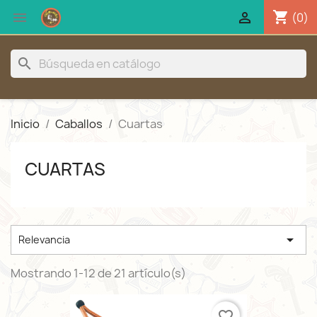
shopping_cart


(0)
search
Inicio
Caballos
Cuartas
CUARTAS

Relevancia
Mostrando 1-12 de 21 artículo(s)
favorite_border