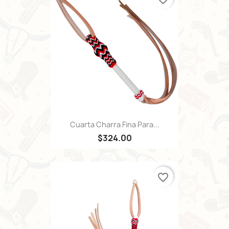
Cuarta Charra Fina Para...
$324.00
favorite_border