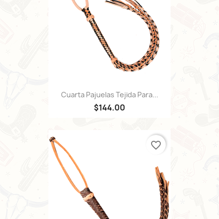
Cuarta Pajuelas Tejida Para...
$144.00
favorite_border