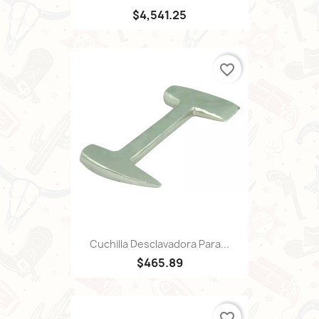
$4,541.25
favorite_border
Cuchilla Desclavadora Para...
$465.89
favorite_border