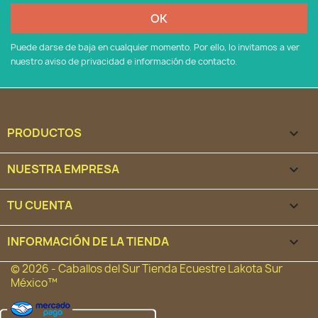
Puede darse de baja en cualquier momento. Por ello, lo invitamos a ver
nuestro aviso de privacidad e información de contacto.
PRODUCTOS

NUESTRA EMPRESA

TU CUENTA

INFORMACIÓN DE LA TIENDA
keyboard_arrow_down
© 2026 - Caballos del Sur Tienda Ecuestre Lakota Sur
México™