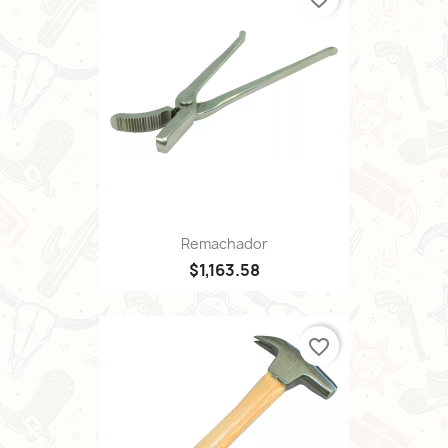
Remachador
$1,163.58
favorite_border