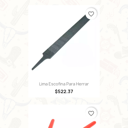
favorite_border
Lima Escofina Para Herrar
$522.37
favorite_border