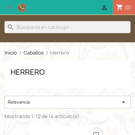
shopping_cart


(0)
search
Inicio
Caballos
Herrero
HERRERO

Relevancia
Mostrando 1-12 de 14 artículo(s)
favorite_border