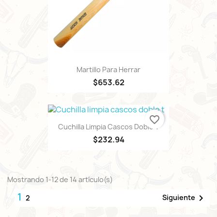
Martillo Para Herrar
$653.62
favorite_border
Cuchilla Limpia Cascos Doble T
$232.94
Mostrando 1-12 de 14 artículo(s)
1

Siguiente
2