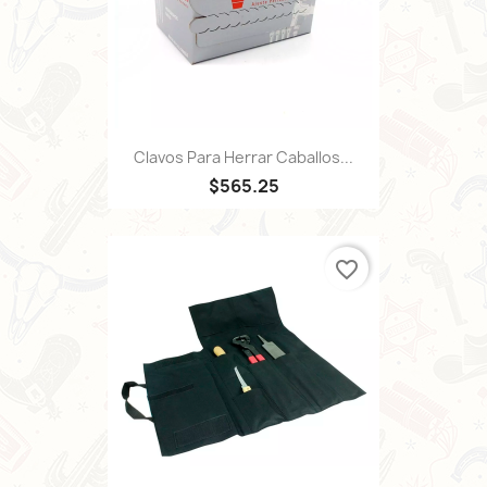
Clavos Para Herrar Caballos...
$565.25
favorite_border