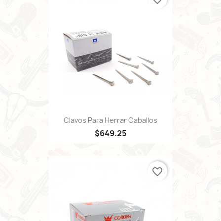
Clavos Para Herrar Caballos
$649.25
favorite_border