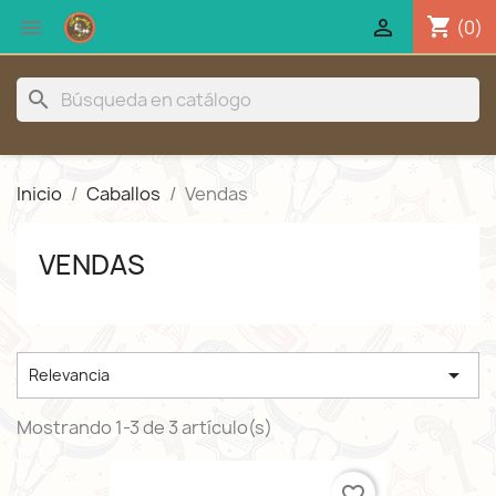
shopping_cart


(0)
search
Inicio
Caballos
Vendas
VENDAS

Relevancia
Mostrando 1-3 de 3 artículo(s)
favorite_border