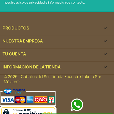
nuestro aviso de privacidad e información de contacto.
PRODUCTOS

NUESTRA EMPRESA

TU CUENTA

INFORMACIÓN DE LA TIENDA
keyboard_arrow_down
© 2026 - Caballos del Sur Tienda Ecuestre Lakota Sur
México™