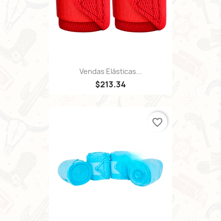
Vendas Elásticas...
$213.34
favorite_border