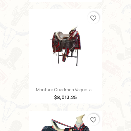
favorite_border
Montura Cuadrada Vaqueta...
$8,013.25
favorite_border