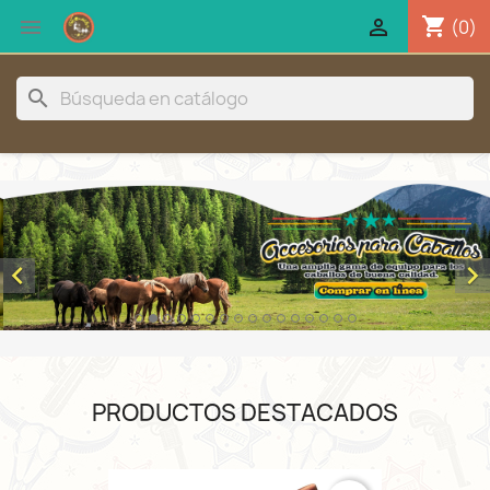
shopping_cart


(0)
search


PRODUCTOS DESTACADOS