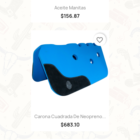
Aceite Manitas
$156.87
favorite_border
Carona Cuadrada De Neopreno...
$683.10