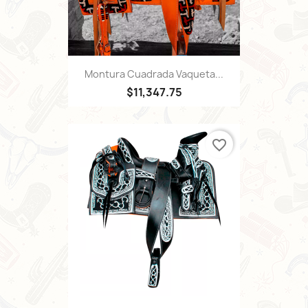
Montura Cuadrada Vaqueta...
$11,347.75
favorite_border