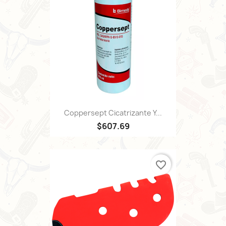
Coppersept Cicatrizante Y...
$607.69
favorite_border