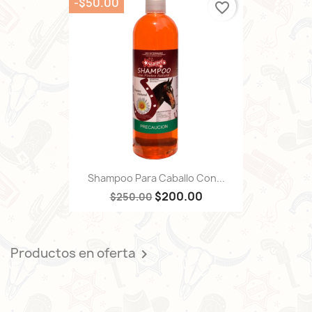
-$50.00
favorite_border
Shampoo Para Caballo Con...
$200.00
$250.00
Productos en oferta
