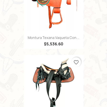
Montura Texana Vaqueta Con...
$5,536.60
favorite_border