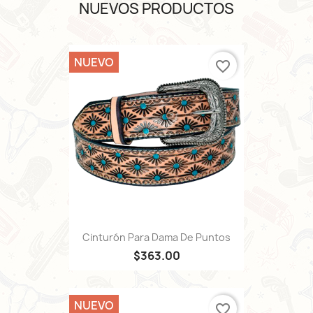
NUEVOS PRODUCTOS
NUEVO
favorite_border
Cinturón Para Dama De Puntos
$363.00
NUEVO
favorite_border