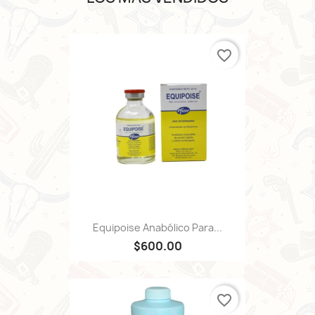
favorite_border
Equipoise Anabólico Para...
$600.00
favorite_border