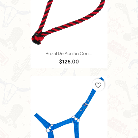
Bozal De Acrilán Con...
$126.00
favorite_border