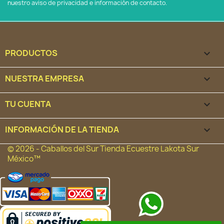
nuestro aviso de privacidad e información de contacto.
PRODUCTOS

NUESTRA EMPRESA

TU CUENTA

INFORMACIÓN DE LA TIENDA
keyboard_arrow_down
© 2026 - Caballos del Sur Tienda Ecuestre Lakota Sur
México™