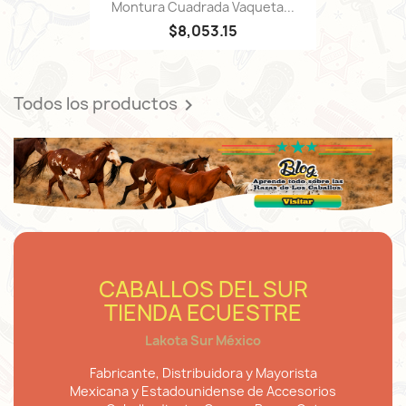
Montura Cuadrada Vaqueta...
$8,053.15
Todos los productos

CABALLOS DEL SUR
TIENDA ECUESTRE
Lakota Sur México
Fabricante, Distribuidora y Mayorista
Mexicana y Estadounidense de Accesorios