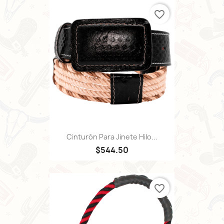
favorite_border
Cinturón Para Jinete Hilo...
$544.50
favorite_border