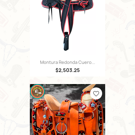
Montura Redonda Cuero...
$2,503.25
favorite_border