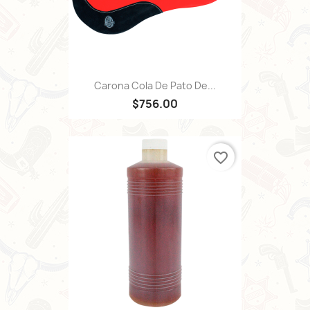
Carona Cola De Pato De...
$756.00
favorite_border