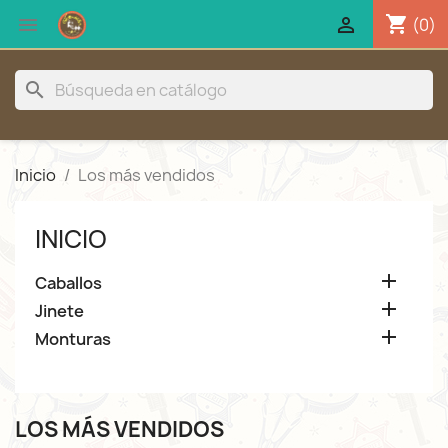
shopping_cart


(0)
search
Inicio
Los más vendidos
INICIO

Caballos

Jinete

Monturas
LOS MÁS VENDIDOS