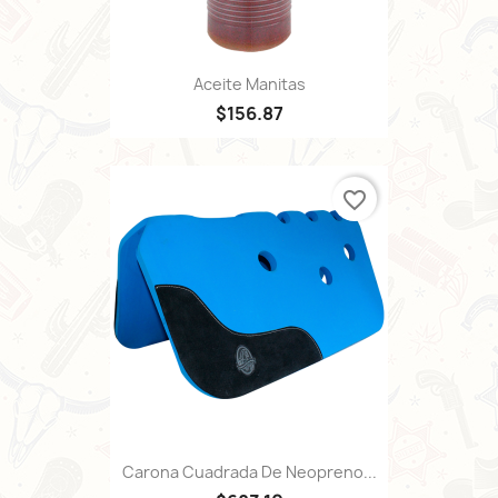
Aceite Manitas
$156.87
favorite_border
Carona Cuadrada De Neopreno...