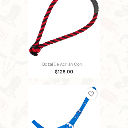
Bozal De Acrilán Con...
$126.00
favorite_border