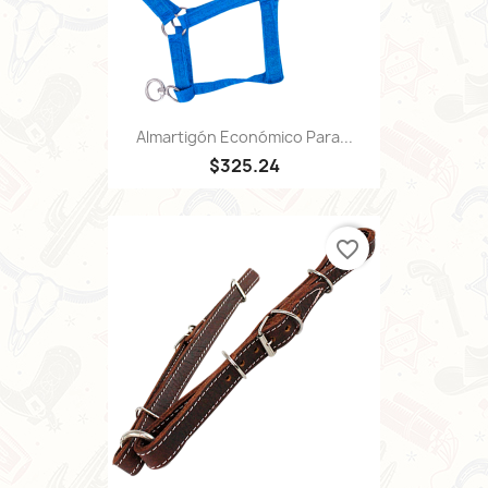
Almartigón Económico Para...
$325.24
favorite_border