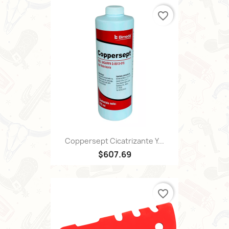
favorite_border
Coppersept Cicatrizante Y...
$607.69
favorite_border