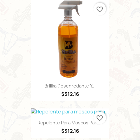
favorite_border
Brilika Desenredante Y...
$312.16
favorite_border
Repelente Para Moscos Para...
$312.16