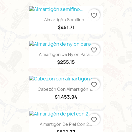
favorite_border
Almartigón Semifino...
$451.71
favorite_border
Almartigón De Nylon Para...
$255.15
favorite_border
Cabezón Con Almartigón Y...
$1,453.94
favorite_border
Almartigón De Piel Con 2...
$829.37