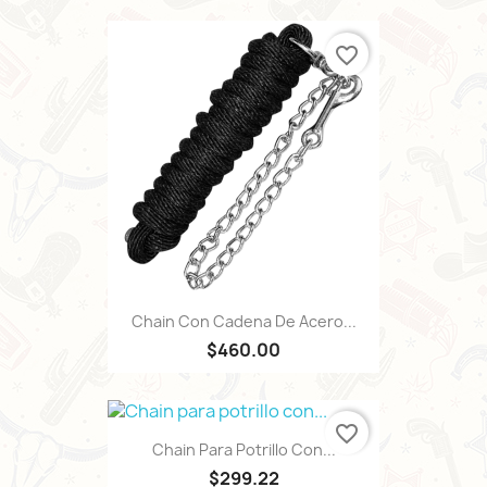
favorite_border
Chain Con Cadena De Acero...
$460.00
favorite_border
Chain Para Potrillo Con...
$299.22