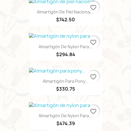
favorite_border
Almartigón De Piel Nacional...
$742.50
favorite_border
Almartigón De Nylon Para...
$294.84
favorite_border
Almartigón Para Pony...
$330.75
favorite_border
Almartigón De Nylon Para...
$474.39