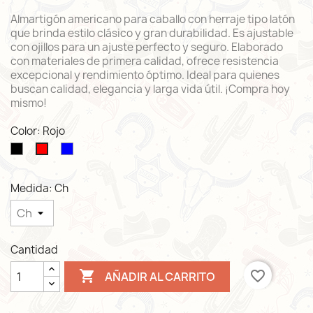
Almartigón americano para caballo con herraje tipo latón
que brinda estilo clásico y gran durabilidad. Es ajustable
con ojillos para un ajuste perfecto y seguro. Elaborado
con materiales de primera calidad, ofrece resistencia
excepcional y rendimiento óptimo. Ideal para quienes
buscan calidad, elegancia y larga vida útil. ¡Compra hoy
mismo!
Color: Rojo
Negro
Azul
Rojo
Medida: Ch
Cantidad

favorite_border
AÑADIR AL CARRITO