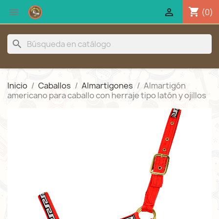
shopping_cart


(0)
search
Inicio
Caballos
Almartigones
Almartigón
americano para caballo con herraje tipo latón y ojillos