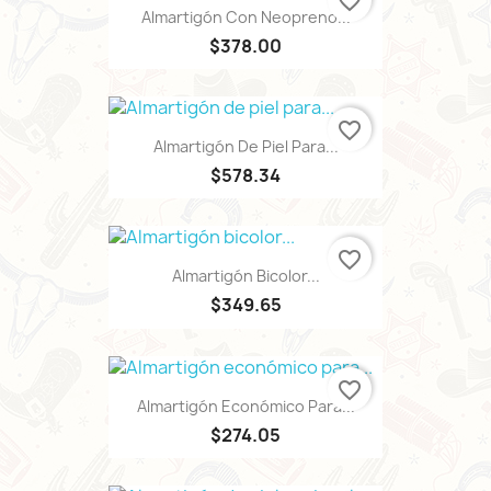
favorite_border
Almartigón Con Neopreno...
$378.00
favorite_border
Almartigón De Piel Para...
$578.34
favorite_border
Almartigón Bicolor...
$349.65
favorite_border
Almartigón Económico Para...
$274.05