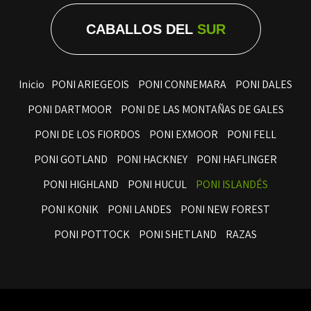
CABALLOS DEL
SUR
Inicio
PONI ARIEGEOIS
PONI CONNEMARA
PONI DALES
PONI DARTMOOR
PONI DE LAS MONTAÑAS DE GALES
PONI DE LOS FIORDOS
PONI EXMOOR
PONI FELL
PONI GOTLAND
PONI HACKNEY
PONI HAFLINGER
PONI HIGHLAND
PONI HUCUL
PONI ISLANDÉS
PONI KONIK
PONI LANDES
PONI NEW FOREST
PONI POTTOCK
PONI SHETLAND
RAZAS